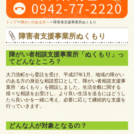
高齢者の方へ
ミニデイサービス
トップ
障がいのある方へ
障害者支援事業所ぬくもり
障害者支援事業所ぬくもり
大刀洗町老人クラブ
障がいのある方へ
障がい者相談支援事業所「ぬくもり」っ
てどんなところ？
障害者支援事業所ぬくもり
大刀洗町から委託を受け、平成27年1月、地域の障がい
子育て中の方へ
のある方の身近な相談窓口として、障がい者相談支援事
業所「ぬくもり」を開設しました。生活全般に関する
病後児保育
様々な相談をお受けし、より良い生活を送るにはどうし
たら良いかを一緒に考え、必要に応じて継続的な支援を
困りごとのある方へ
行っていきます。
問い合わせ
どんな人が対象となるの？
ボランティアに関心のある方へ