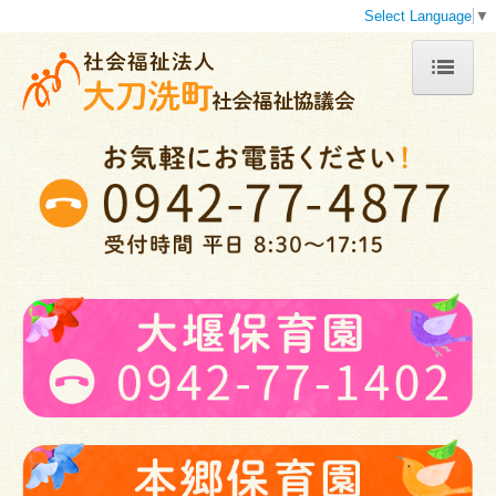
Select Language
▼
トップ
大刀洗町社協とは
事業内容の紹介
地域福祉計画地域福祉活動計画
苦情解決
プライバシーポリシー
行事予定カレンダー
関連リンク