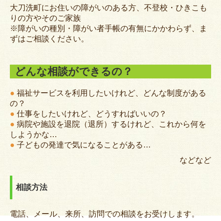
大刀洗町にお住いの障がいのある方、不登校・ひきこも
ボランティアセンター
りの方やそのご家族
※障がいの種別・障がい者手帳の有無にかかわらず、ま
ボランティアグループの紹介
ずはご相談ください。
地域福祉活動
どんな相談ができるの？
要援護者見守りネットワーク
●
福祉サービスを利用したいけれど、どんな制度がある
共同募金
の？
●
仕事をしたいけれど、どうすればいいの？
講座・イベント
●
病院や施設を退院（退所）するけれど、これから何を
しようかな…
広報紙
●
子どもの発達で気になることがある…
社協だより
などなど
ちょぼら
相談方法
福祉サービス
電話、メール、来所、訪問での相談をお受けします。