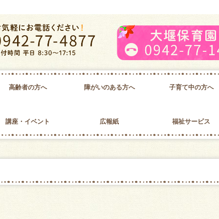
高齢者の方へ
障がいのある方へ
子育て中の方へ
動計画
ミニデイサービス
大刀洗町老人クラブ
障害者支援事業所ぬくもり
病後児保育
講座・イベント
広報紙
福祉サービス
社協だより
ちょぼら
各種申請書