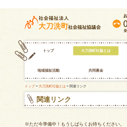
トップ
大刀洗町社協とは
事業内容の紹介
地域福祉計画地域福祉活
苦情解決
プライバシーポリシー
行事予定カレンダー
関連リンク
地域福祉活動
共同募金
トップ
大刀洗町社協とは
関連リンク
要援護者見守りネットワーク
関連リンク
※ただ今準備中！もうしばらくお待ちください。