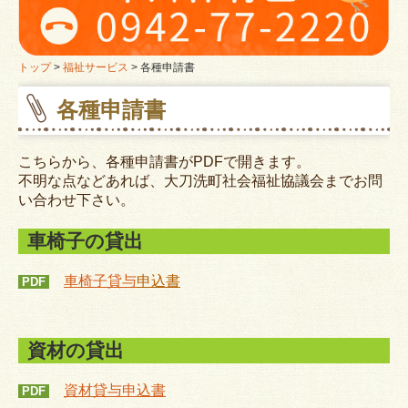
高齢者の方へ
ミニデイサービス
トップ
福祉サービス
各種申請書
各種申請書
大刀洗町老人クラブ
障がいのある方へ
こちらから、各種申請書がPDFで開きます。
不明な点などあれば、大刀洗町社会福祉協議会までお問
障害者支援事業所ぬくもり
い合わせ下さい。
子育て中の方へ
車椅子の貸出
病後児保育
車椅子貸与
申込書
PDF
困りごとのある方へ
資材の貸出
問い合わせ
ボランティアに関心のある方へ
資材貸与申込書
PDF