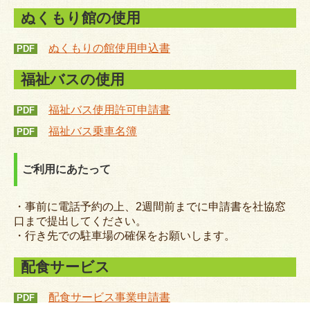
ボランティアセンター
ぬくもり館の使用
ボランティアグループの紹介
ぬくもりの館使用申込書
PDF
福祉バスの使用
地域福祉活動
要援護者見守りネットワーク
福祉バス使用許可申請書
PDF
福祉バス乗車名簿
PDF
共同募金
講座・イベント
ご利用にあたって
広報紙
・事前に電話予約の上、2週間前までに申請書を社協窓
社協だより
口まで提出してください。
・行き先での駐車場の確保をお願いします。
ちょぼら
配食サービス
福祉サービス
配食サービス事業申請書
PDF