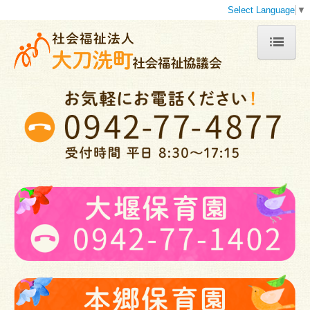
Select Language
▼
トップ
大刀洗町社協とは
事業内容の紹介
地域福祉計画地域福祉活動計画
苦情解決
プライバシーポリシー
行事予定カレンダー
関連リンク