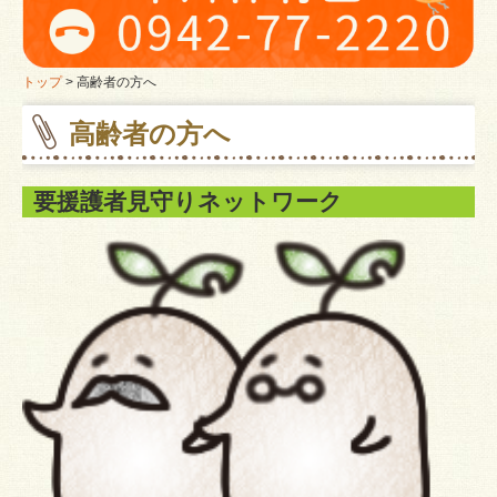
高齢者の方へ
ミニデイサービス
トップ
高齢者の方へ
高齢者の方へ
大刀洗町老人クラブ
障がいのある方へ
要援護者見守りネットワーク
障害者支援事業所ぬくもり
子育て中の方へ
病後児保育
困りごとのある方へ
問い合わせ
ボランティアに関心のある方へ