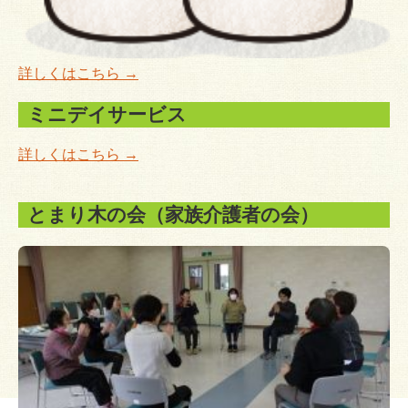
ボランティアセンター
ボランティアグループの紹介
詳しくはこちら →
地域福祉活動
ミニデイサービス
要援護者見守りネットワーク
詳しくはこちら →
共同募金
とまり木の会（家族介護者の会）
講座・イベント
広報紙
社協だより
ちょぼら
福祉サービス