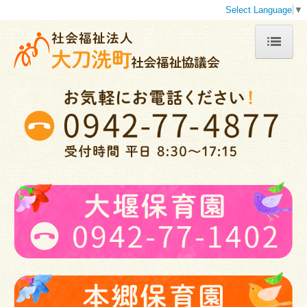
Select Language
▼
トップ
大刀洗町社協とは
事業内容の紹介
地域福祉計画地域福祉活動計画
苦情解決
プライバシーポリシー
行事予定カレンダー
関連リンク