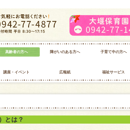
高齢者の方へ
障がいのある方へ
子育て中の方へ
動計画
ミニデイサービス
大刀洗町老人クラブ
障害者支援事業所ぬくもり
病後児保育
講座・イベント
広報紙
福祉サービス
社協だより
ちょぼら
各種申請書
）とは？